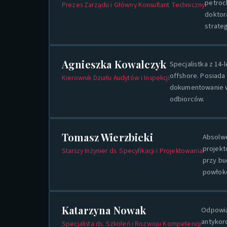
petroc
Prezes Zarządu i Główny Konsultant Techniczny
doktor
strate
Agnieszka Kowalczyk
Specjalistka z 1
offshore. Posiada 
Kierownik Działu Audytów i Inspekcji
dokumentowanie w
odbiorców.
Tomasz Wierzbicki
Absolwe
projekt
Starszy Inżynier ds. Specyfikacji i Projektowania
przy bu
powłoko
Katarzyna Nowak
Odpowia
antykor
Specjalista ds. Szkoleń i Rozwoju Kompetencji