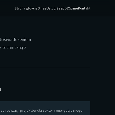
Strona główna
O nas
Usługi
Zespół
Opinie
Kontakt
m doświadczeniem
ę techniczną z
Ł
zy realizacji projektów dla sektora energetycznego,