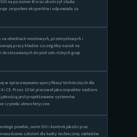
IO na poziomie III oraz ukończył studia
Kieruje zespołem ekspertów i odpowiada za
k na obiektach mostowych, przemysłowych i
 swojej pracy kładzie szczególny nacisk na
h dostosowanych do potrzeb różnych grup
 się w opracowywaniu specyfikacji technicznych dla
 i C5. Przez 10 lat pracował jako inspektor nadzoru
cjalnością jest projektowanie systemów
ne czynniki atmosferyczne.
logii powłok, norm ISO i kontroli jakości prac
 prowadzeniu szkoleń dla kadry technicznej zakładów