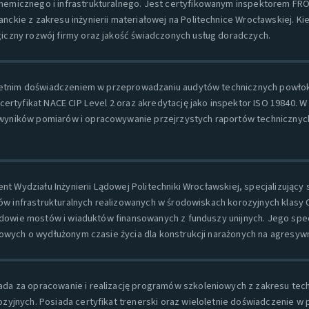
hemicznego i infrastrukturalnego. Jest certyfikowanym inspektorem FROS
anckie z zakresu inżynierii materiałowej na Politechnice Wrocławskiej. 
giczny rozwój firmy oraz jakość świadczonych usług doradczych.
4-letnim doświadczeniem w przeprowadzaniu audytów technicznych powło
certyfikat NACE CIP Level 2 oraz akredytację jako inspektor ISO 19840. W
yników pomiarów i opracowywanie przejrzystych raportów technicznyc
nt Wydziału Inżynierii Lądowej Politechniki Wrocławskiej, specjalizujący
ów infrastrukturalnych realizowanych w środowiskach korozyjnych klasy C4
dowie mostów i wiaduktów finansowanych z funduszy unijnych. Jego spe
wych o wydłużonym czasie życia dla konstrukcji narażonych na agresyw
da za opracowanie i realizację programów szkoleniowych z zakresu techno
ozyjnych. Posiada certyfikat trenerski oraz wieloletnie doświadczenie w